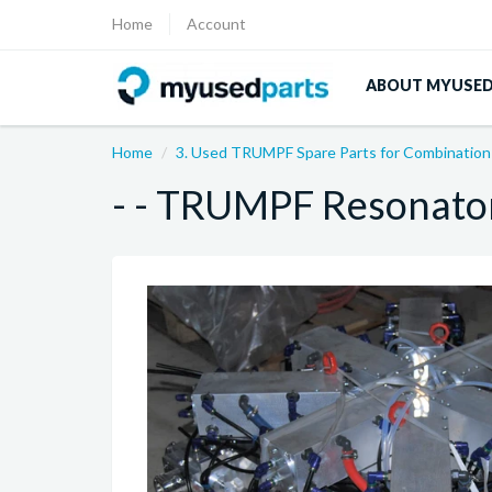
Home
Account
ABOUT MYUSE
Home
3. Used TRUMPF Spare Parts for Combinatio
- - TRUMPF Resonato