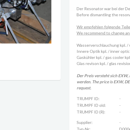
Der Resonator war bei der De
Before dismantling the resona
Wir empfehlen folgende Teil
We recommend to change and 
Wasserverschlauchung kpl. / 
Innere Optik kpl. / inner optic
Gaskühler kpl. / gas cooler kpl
Glas revison kpl. / glas revisio
Der Preis versteht sich EXW,
werden. The price is EXW, DE-
request.
TRUMPF ID:
-
TRUMPF ID old:
-
TRUMPF ID (R):
-
Supplier:
-
Typ-Nr:
D000