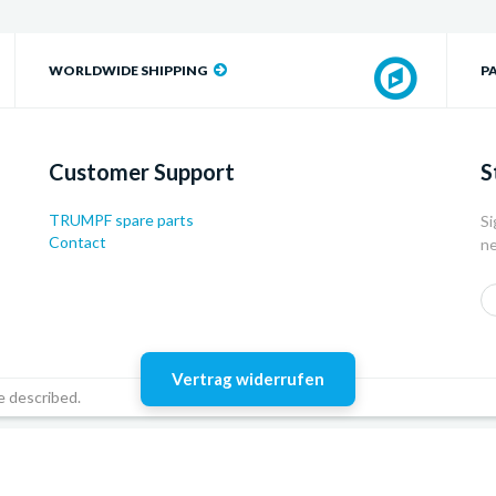
WORLDWIDE SHIPPING
P
Customer Support
S
TRUMPF spare parts
Si
Contact
ne
Vertrag widerrufen
e described.
emes
Powered by