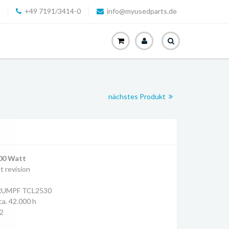
+49 7191/3414-0
info@myusedparts.de
nächstes Produkt
00 Watt
 revision
RUMPF TCL2530
a. 42.000 h
2
G