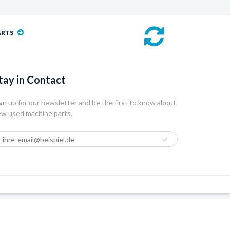
ARTS
tay in Contact
gn up for our newsletter and be the first to know about
w used machine parts.
 Shopify
and
SalesMachine | Internet Agency Stuttgart