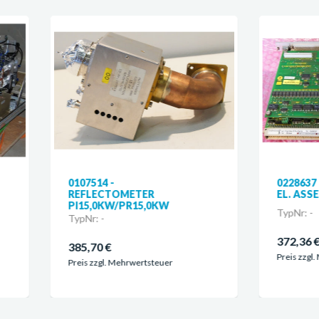
7514 -
0228637 -
FLECTOMETER
EL. ASSEMBLY 32/32-E/A
5,0KW/PR15,0KW
TypNr: -
r: -
372,36 €
,70 €
Preis zzgl. Mehrwertsteuer
s zzgl. Mehrwertsteuer