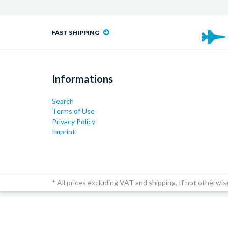
FAST SHIPPING
Informations
Search
Terms of Use
Privacy Policy
Imprint
* All prices excluding VAT and shipping, If not otherwis
© 2026
myusedparts
|
Shopify
Theme by
Mile High Th