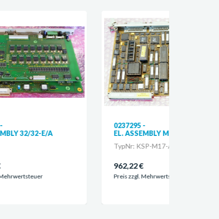
0237295 -
034180
EL. ASSEMBLY M17
CONTR
TypNr: KSP-M17-A16
TypNr: 
962,22 €
8.932,
Preis zzgl. Mehrwertsteuer
Preis z