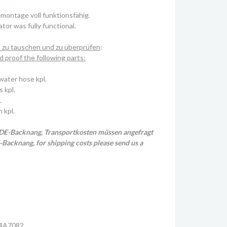
montage voll funktionsfähig.
tor was fully functional.
e zu tauschen und zu überprüfen
:
proof the following parts:
water hose kpl.
s kpl.
.
n kpl.
 DE-Backnang, Transportkosten müssen angefragt
Backnang, for shipping costs please send us a
4A7082