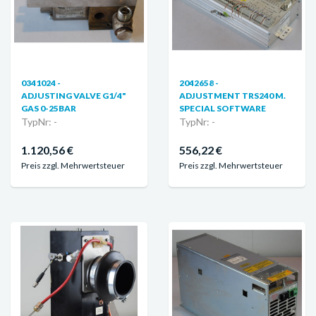
0341024 -
2042658 -
ADJUSTING VALVE G1/4"
ADJUSTMENT TRS240 M.
GAS 0-25BAR
SPECIAL SOFTWARE
TypNr: -
TypNr: -
1.120,56 €
556,22 €
Preis zzgl. Mehrwertsteuer
Preis zzgl. Mehrwertsteuer