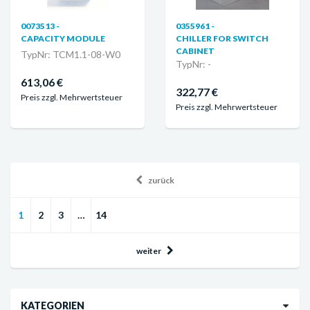
0073513 -
0355961 -
CAPACITY MODULE
CHILLER FOR SWITCH
CABINET
TypNr: TCM1.1-08-W0
TypNr: -
613,06 €
322,77 €
Preis zzgl. Mehrwertsteuer
Preis zzgl. Mehrwertsteuer
zurück
1
2
3
…
14
weiter
KATEGORIEN