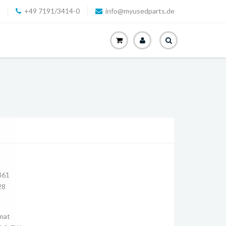
+49 7191/3414-0
info@myusedparts.de
361
28
mat