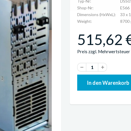
Typ-Nr:
DSS0
Shop-Nr:
E566
Dimensions (HxWxL):
33 x 
Weight:
8700 
515,62 €
Preis zzgl. Mehrwertsteuer