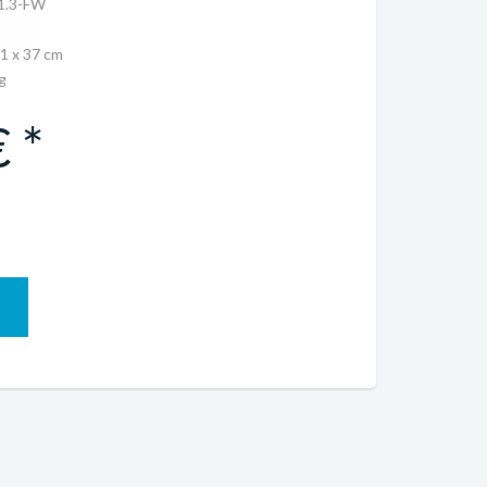
1.3-FW
11 x 37 cm
g
 *