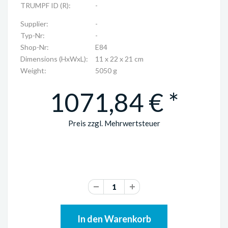
TRUMPF ID (R):
-
Supplier:
-
Typ-Nr:
-
Shop-Nr:
E84
Dimensions (HxWxL):
11 x 22 x 21 cm
Weight:
5050 g
1071,84 € *
Preis zzgl. Mehrwertsteuer