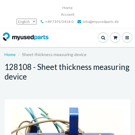
Home
Account
+49 7191/3414-0
info@myusedparts.de
Home
Sheet thickness measuring device
128108 - Sheet thickness measuring
device