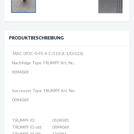
PRODUKTBESCHREIBUNG
MAC 093C-0-FS-4-C/110-A-1/DI522L
Nachfolge Type TRUMPF Art. Nr.:
0094069
Successor Type TRUMPF Art. No:
0094069
TRUMPF ID:
0104581
TRUMPF ID old:
0094069
TRUMPF ID (R):
110296