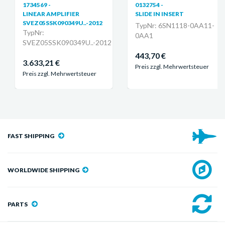
1734569 -
0132754 -
LINEAR AMPLIFIER
SLIDE IN INSERT
SVEZ05SSK090349U..-2012
TypNr: 6SN1118-0AA11-
TypNr:
0AA1
SVEZ05SSK090349U..-2012
443,70 €
3.633,21 €
Preis zzgl. Mehrwertsteuer
Preis zzgl. Mehrwertsteuer
FAST SHIPPING
WORLDWIDE SHIPPING
PARTS