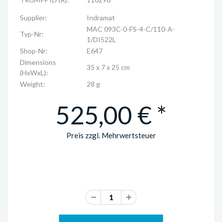
Supplier:
Indramat
MAC 093C-0-FS-4-C/110-A-
Typ-Nr:
1/DI522L
Shop-Nr:
E647
Dimensions
35 x 7 x 25 cm
(HxWxL):
Weight:
28 g
525,00 € *
Preis zzgl. Mehrwertsteuer