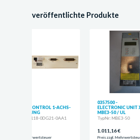
veröffentlichte Produkte
0357500 -
03
1-ACHS-
ELECTRONIC UNIT XX.746 /
M
MBE3-50 / UL
C
1-0AA1
TypNr: MBE3-50
Ty
1.011,16 €
1.
Preis zzgl. Mehrwertsteuer
Pr