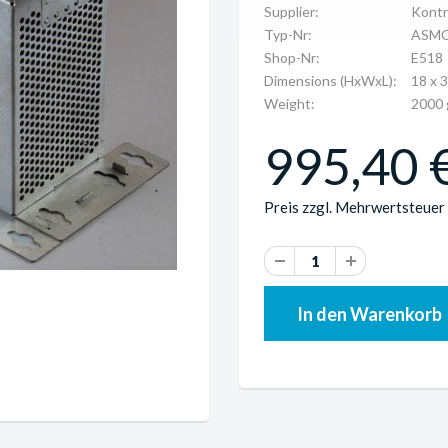
Supplier:
Kont
Typ-Nr:
ASMC
Shop-Nr:
E518
Dimensions (HxWxL):
18 x 
Weight:
2000 
995,40 €
Preis zzgl. Mehrwertsteuer