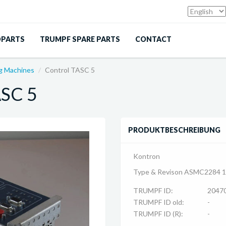
DPARTS
TRUMPF SPARE PARTS
CONTACT
ng Machines
Control TASC 5
ASC 5
PRODUKTBESCHREIBUNG
Kontron
Type & Revison ASMC2284 
TRUMPF ID:
2047
TRUMPF ID old:
-
TRUMPF ID (R):
-