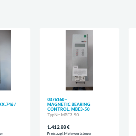
76160 -
0361038 -
AGNETIC BEARING
MAGNETIC BEARING
ONTROL. MBE3-50
CONTROL. MBE3-50
pNr: MBE3-50
TypNr: MBE3-50
412,88 €
1.291,78 €
eis zzgl. Mehrwertsteuer
Preis zzgl. Mehrwertsteuer