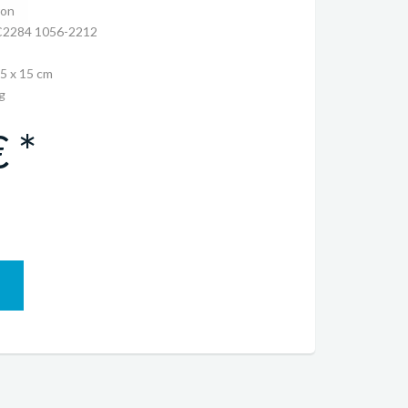
ron
2284 1056-2212
35 x 15 cm
g
 *