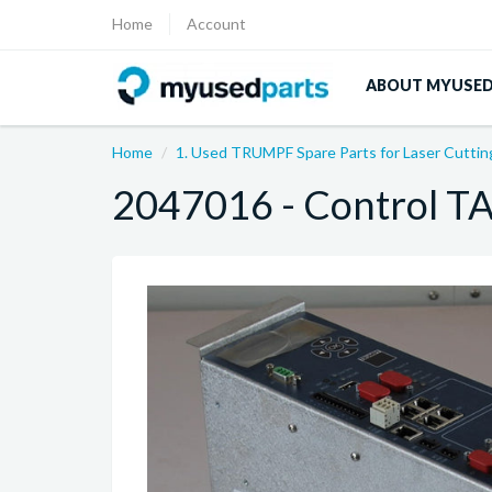
Home
Account
ABOUT MYUSE
Home
1. Used TRUMPF Spare Parts for Laser Cutti
2047016 - Control T