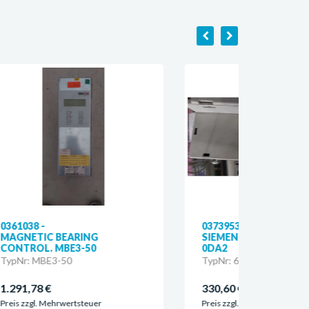
0373953 -
0145
SIEMENS 6SN1123-1AA00-
SIEM
0DA2
0DA
TypNr: 6SN1123-1AA00-0DA2
TypN
330,60 €
330,
Preis zzgl. Mehrwertsteuer
Preis 