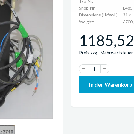
Typ-Nr:
-
Shop-Nr:
E485
Dimensions (HxWxL):
31 x 
Weight:
6700 
1185,52 
Preis zzgl. Mehrwertsteuer