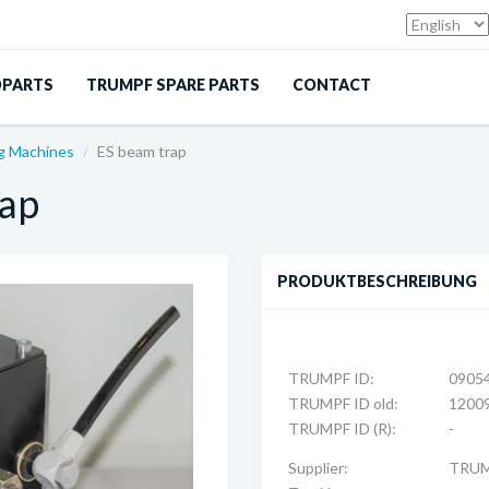
DPARTS
TRUMPF SPARE PARTS
CONTACT
ng Machines
ES beam trap
rap
PRODUKTBESCHREIBUNG
TRUMPF ID:
0905
TRUMPF ID old:
1200
TRUMPF ID (R):
-
Supplier:
TRU