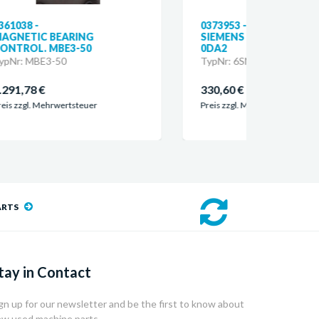
0373953 -
01450
SIEMENS 6SN1123-1AA00-
SIEM
0DA2
0DA1
TypNr: 6SN1123-1AA00-0DA2
TypN
330,60 €
330,
Preis zzgl. Mehrwertsteuer
Preis 
ARTS
tay in Contact
gn up for our newsletter and be the first to know about
w used machine parts.