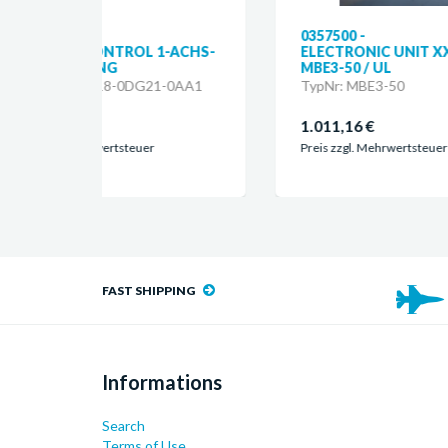
0357500 -
03
1-ACHS-
ELECTRONIC UNIT XX.746 /
MA
MBE3-50 / UL
CO
1-0AA1
TypNr: MBE3-50
Ty
1.011,16 €
1.
Preis zzgl. Mehrwertsteuer
Pre
FAST SHIPPING
Informations
Search
Terms of Use