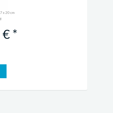
17 x 20 cm
g
€ *