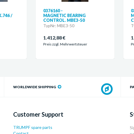
76160 -
0361038 -
GNETIC BEARING
MAGNETIC BEARING
NTROL. MBE3-50
CONTROL. MBE3-50
pNr: MBE3-50
TypNr: MBE3-50
412,88 €
1.291,78 €
is zzgl. Mehrwertsteuer
Preis zzgl. Mehrwertsteuer
WORLDWIDE SHIPPING
P
Customer Support
S
TRUMPF spare parts
Si
Contact
ne