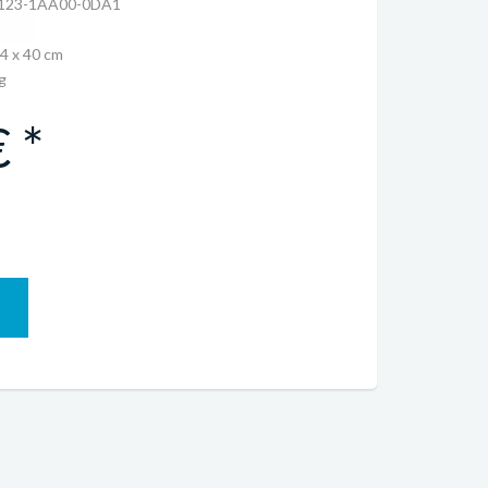
123-1AA00-0DA1
54 x 40 cm
g
 *