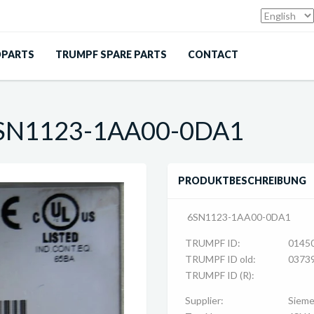
DPARTS
TRUMPF SPARE PARTS
CONTACT
 6SN1123-1AA00-0DA1
PRODUKTBESCHREIBUNG
6SN1123-1AA00-0DA1
TRUMPF ID:
0145
TRUMPF ID old:
0373
TRUMPF ID (R):
Supplier:
Siem