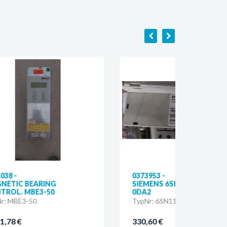
0373953 -
09758
SIEMENS 6SN1123-1AA00-
DRIV
0DA2
TypNr
TypNr: 6SN1123-1AA00-0DA2
OW0-
330,60 €