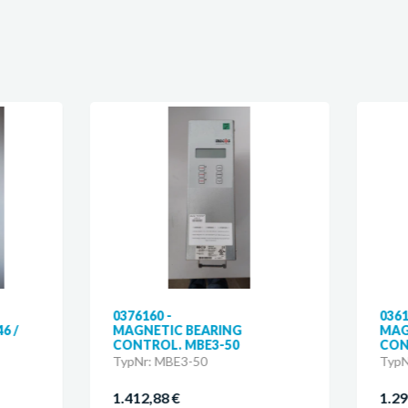
76160 -
0361038 -
GNETIC BEARING
MAGNETIC BEARING
NTROL. MBE3-50
CONTROL. MBE3-50
pNr: MBE3-50
TypNr: MBE3-50
412,88 €
1.291,78 €