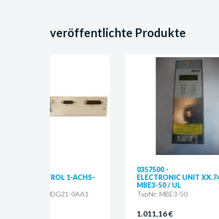
veröffentlichte Produkte
0357500 -
03
-ACHS-
ELECTRONIC UNIT XX.746 /
MA
MBE3-50 / UL
CO
-0AA1
TypNr: MBE3-50
Ty
1.011,16 €
1.