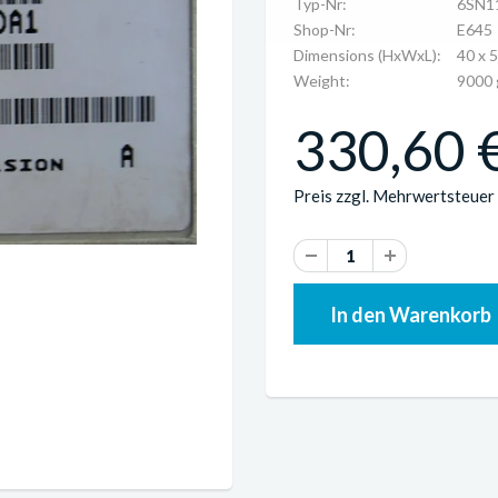
Typ-Nr:
6SN1
Shop-Nr:
E645
Dimensions (HxWxL):
40 x 
Weight:
9000 
330,60 €
Preis zzgl. Mehrwertsteuer