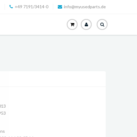
+49 7191/3414-0
info@myusedparts.de
013
953
ens