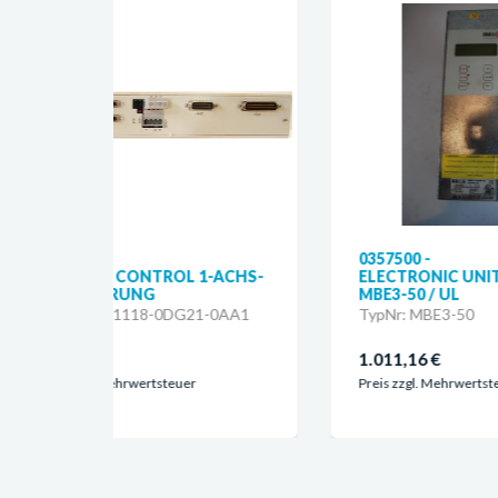
0357500 -
03
-ACHS-
ELECTRONIC UNIT XX.746 /
MA
MBE3-50 / UL
CO
-0AA1
TypNr: MBE3-50
Ty
1.011,16 €
1.
Preis zzgl. Mehrwertsteuer
Pre