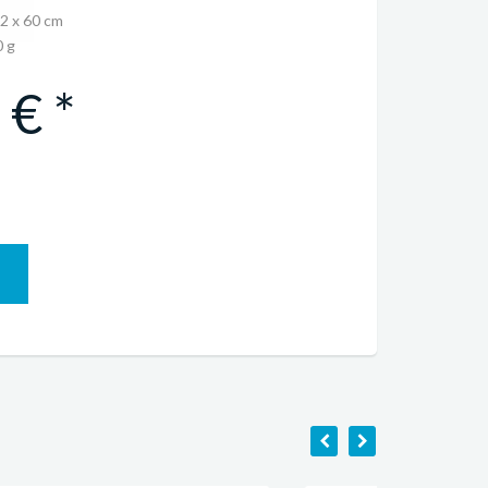
82 x 60 cm
 g
€ *