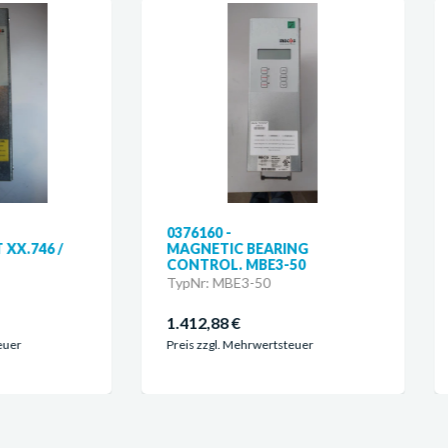
76160 -
0361038 -
GNETIC BEARING
MAGNETIC BEARING
NTROL. MBE3-50
CONTROL. MBE3-50
pNr: MBE3-50
TypNr: MBE3-50
412,88 €
1.291,78 €
is zzgl. Mehrwertsteuer
Preis zzgl. Mehrwertsteuer