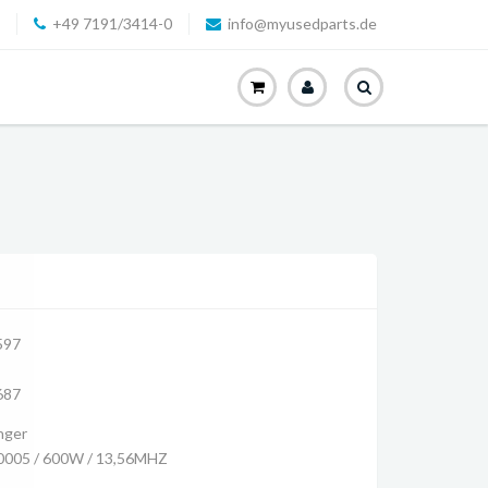
+49 7191/3414-0
info@myusedparts.de
597
687
nger
0005 / 600W / 13,56MHZ