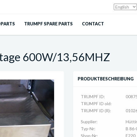
DPARTS
TRUMPF SPARE PARTS
CONTACT
 stage 600W/13,56MHZ
PRODUKTBESCHREIBUNG
TRUMPF ID:
0087
TRUMPF ID old:
TRUMPF ID (R):
0102
Supplier:
Hütti
Typ-Nr:
B 86-
Shop-Nr:
E220